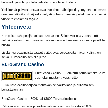
kellonaikojen ulkopuolella palvelu on englanninkielistä.
Yleisimmät palvelukanavat ovat live-chat, sähköposti, yhteydenottolomake
(vastaus sähköpostiisi) sekä tietysti puhelin. Ilmaisia puhelintukia on vuosi
vuodelta enemmän tarjolla.
Yhteenveto
Kun pelaat rahapelejä, valitse eurocasino. Silloin voit olla varma, että
tietosi ja rahasi ovat turvassa, pelaaminen on hauskaa ja sinusta pidetään
huolta.
Lisäksi eurocasinoista saadut voitot ovat verovapaita – joten valinta on
selvä. Eurocasino sen olla pitää.
EuroGrand Casino
EuroGrand Casino
– Rankattu parhaimmaksi euro
casinoksi muutama vuosi sitten.
EuroGrand casino tarjoaa mahtavan pelivalikoiman ja erinomaisen
bonustarjonnan.
EuroGrand Casino – 300% tai €1000 Tervetuliaisbonus!
Rekisteröidy casinolle ja valitse kahdesta eri bonuksesta – 300%