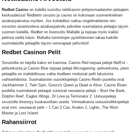
Redbet Casino
on todella suosittu nettikasino pohjoismaalaisten pelaajien
keskuudessa! Redbetin sivusto ja casino on kokonaan suomenkielinen
asiakaspalvelua myöten. Jos kohdallesi sattuu ongelmatilanne niin
sivuston asiantunteva asiakaspalvelu palvelee suomalaisia pelaajia täysin
suomen kielellä.
Redbet
on lisensoitu Maltalle ja tarjoaa myös kaikki
pelinsä sieltä käsin. Maltalta toimintojen pyörittäminen takaa kaikille
suomalaisille pelaajille täysin verovapaat pelivoitot!
Redbet Casinon Pelit
Sivustolla on tarjolla kaksi eri kasinoa. Casino Red tarjoaa pelejä NetEnt -
peliverkosta ja Casino Blue tarjoaa pelejä Microgaming -peliverkosta, joten
pelaajilla on mahdollisuus valita itselleen mieluisat pelit lukuisista
vaihtoehdoista. Suomalaisten suosikkipelejä Casino Redin puolelta ovat
Jackhammer 2, Twin Spin, Gonzo's Quest ja Dead or Alive. Casino Bluen
puolelta suomalaiset pelaajat suosivat seuraavia pelejä – Bust the Bank,
Dolphin Reef, Eagles Wings, Dr Love ja Terminator 2. Uutuuspelejä
sivustolle ilmestyy kuukausittain useita. Viimeaikaisia uutuuskolikkopelejä
ovat mm. seuraavat pelit – 1 Can 2 Can, Avalon 2, Lights, The Wish
Master ja Lost Island.
Rahansiirrot